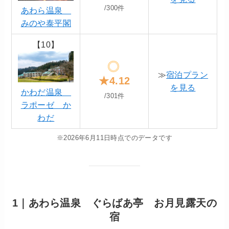
/300件
あわら温泉
みのや泰平閣
【10】
≫
宿泊プラン
★4.12
を見る
かわだ温泉
/301件
ラポーゼ か
わだ
※2026年6月11日時点でのデータです
1｜あわら温泉 ぐらばあ亭 お月見露天の
宿