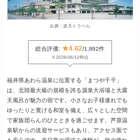
出典：楽天トラベル
★4.62
総合評価:
/1,892件
※2026/06/12時点
福井県あわら温泉に位置する「まつや千千」
は、北陸最大級の規模を誇る源泉大浴場と大露
天風呂が魅力の宿です。小さなお子様連れでも
ゆったりと寛げる和室を備え、広々とした空間
で家族団らんのひとときを過ごせます。芦原温
泉駅からの送迎サービスもあり、アクセス面で