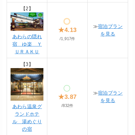
【2】
≫
宿泊プラン
★4.13
を見る
あわらの隠れ
/1,917件
宿 ゆ楽 Ｙ
ＵＲＡＫＵ
【3】
≫
宿泊プラン
★3.87
を見る
/832件
あわら温泉グ
ランドホテ
ル 湯めぐり
の宿