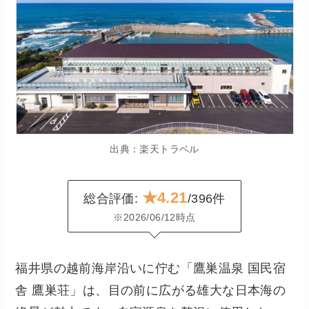
出典：楽天トラベル
★4.21
総合評価:
/396件
※2026/06/12時点
福井県の越前海岸沿いに佇む「鷹巣温泉 国民宿
舎 鷹巣荘」は、目の前に広がる雄大な日本海の