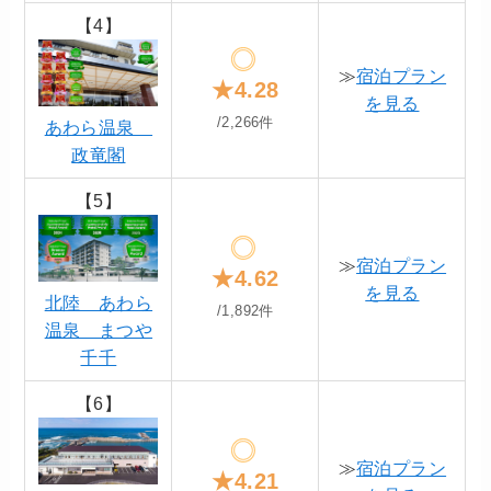
【4】
≫
宿泊プラン
★4.28
を見る
/2,266件
あわら温泉
政竜閣
【5】
≫
宿泊プラン
★4.62
を見る
北陸 あわら
/1,892件
温泉 まつや
千千
【6】
≫
宿泊プラン
★4.21