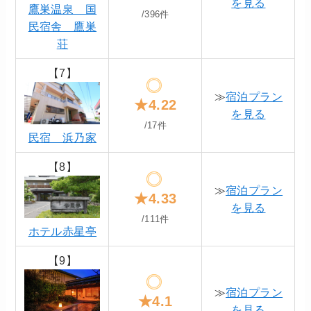
を見る
鷹巣温泉 国
/396件
民宿舎 鷹巣
荘
【7】
≫
宿泊プラン
★4.22
を見る
/17件
民宿 浜乃家
【8】
≫
宿泊プラン
★4.33
を見る
/111件
ホテル赤星亭
【9】
≫
宿泊プラン
★4.1
を見る