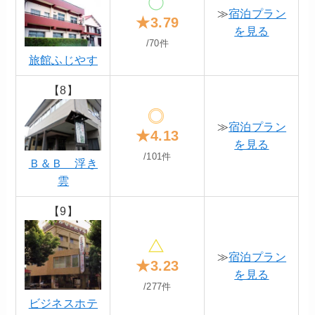
≫
宿泊プラン
★3.79
を見る
/70件
旅館ふじやす
【8】
≫
宿泊プラン
★4.13
を見る
/101件
Ｂ＆Ｂ 浮き
雲
【9】
≫
宿泊プラン
★3.23
を見る
/277件
ビジネスホテ