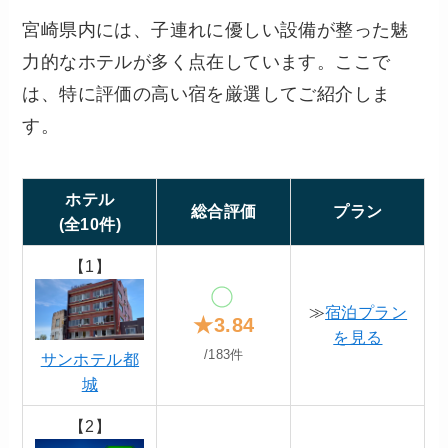
宮崎県内には、子連れに優しい設備が整った魅
力的なホテルが多く点在しています。ここで
は、特に評価の高い宿を厳選してご紹介しま
す。
ホテル
総合評価
プラン
(全10件)
【1】
≫
宿泊プラン
★3.84
を見る
/183件
サンホテル都
城
【2】