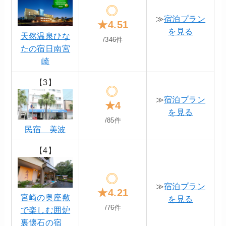
≫
宿泊プラン
★4.51
を見る
天然温泉ひな
/346件
たの宿日南宮
崎
【3】
≫
宿泊プラン
★4
を見る
/85件
民宿 美波
【4】
≫
宿泊プラン
★4.21
宮崎の奥座敷
を見る
/76件
で楽しむ囲炉
裏懐石の宿