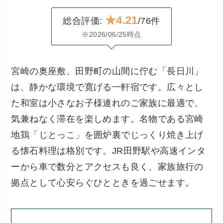
★4.21
総合評価:
/76件
※2026/06/25時点
宮崎の奥座敷、田野町の山間に佇む「長日川」
は、静かな環境で寛げる一軒宿です。広々とし
た和室は小さなお子様連れのご家族に最適で、
気兼ねなく滞在を楽しめます。名物である宮崎
地鶏「じとっこ」を囲炉裏でじっくり焼き上げ
る懐石料理は格別です。JR田野駅や高速インタ
ーから車で数分とアクセスも良く、家族旅行の
拠点として心安らぐひとときを過ごせます。