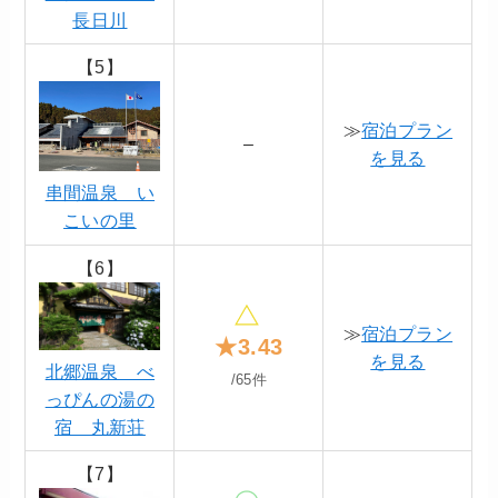
長日川
【5】
≫
宿泊プラン
–
を見る
串間温泉 い
こいの里
【6】
≫
宿泊プラン
★3.43
を見る
北郷温泉 べ
/65件
っぴんの湯の
宿 丸新荘
【7】