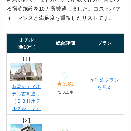
る宿泊施設を10カ所厳選しました。コストパフ
ォーマンスと満足度を重視したリストです。
ホテル
総合評価
プラン
(全10件)
【1】
≫
宿泊プラン
★3.81
新潟シティホ
を見る
/2,011件
テル古町通り
（ＢＢＨホテ
ルグループ）
【2】