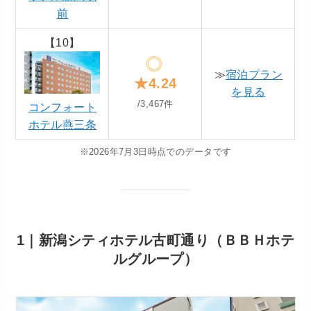
前
【10】
≫
宿泊プラン
★4.24
を見る
/3,467件
コンフォート
ホテル燕三条
※2026年7月3日時点でのデータです
1｜新潟シティホテル古町通り（ＢＢＨホテ
ルグループ）