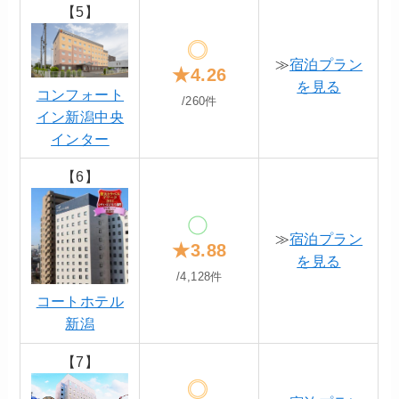
【5】
≫
宿泊プラン
★4.26
を見る
コンフォート
/260件
イン新潟中央
インター
【6】
≫
宿泊プラン
★3.88
を見る
/4,128件
コートホテル
新潟
【7】