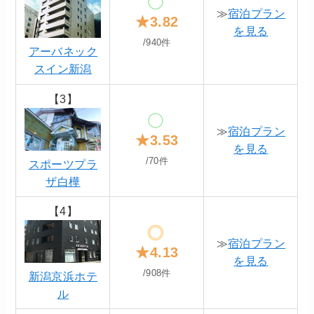
≫
宿泊プラン
★3.82
を見る
/940件
アーバネック
スイン新潟
【3】
≫
宿泊プラン
★3.53
を見る
/70件
スポーツプラ
ザ白樺
【4】
≫
宿泊プラン
★4.13
を見る
/908件
新潟京浜ホテ
ル