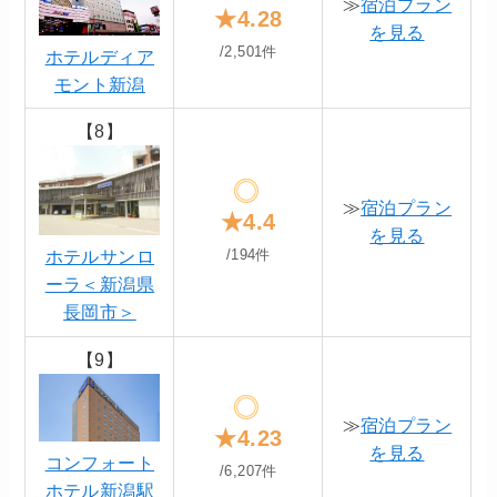
≫
宿泊プラン
★4.28
を見る
/2,501件
ホテルディア
モント新潟
【8】
≫
宿泊プラン
★4.4
を見る
ホテルサンロ
/194件
ーラ＜新潟県
長岡市＞
【9】
≫
宿泊プラン
★4.23
を見る
コンフォート
/6,207件
ホテル新潟駅