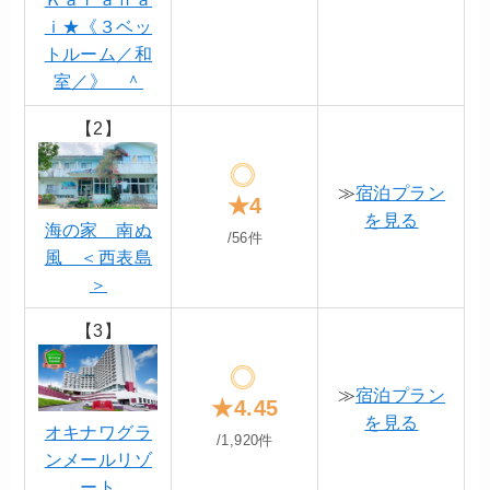
ｉ★《３ベッ
トルーム／和
室／》 ＾
【2】
≫
宿泊プラン
★4
を見る
海の家 南ぬ
/56件
風 ＜西表島
＞
【3】
≫
宿泊プラン
★4.45
を見る
オキナワグラ
/1,920件
ンメールリゾ
ート