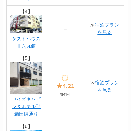
【4】
≫
宿泊プラン
–
を見る
ゲストハウス
Ⅱ六丸館
【5】
≫
宿泊プラン
★4.21
を見る
/641件
ワイズキャビ
ン＆ホテル那
覇国際通り
【6】