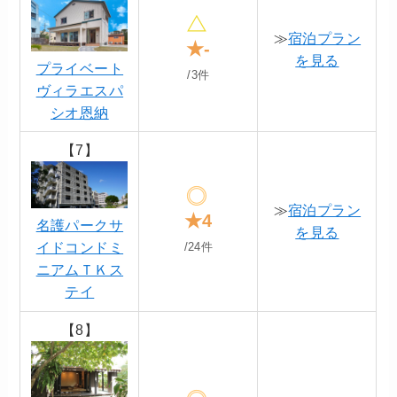
≫
宿泊プラン
★-
を見る
プライベート
/3件
ヴィラエスパ
シオ恩納
【7】
≫
宿泊プラン
★4
名護パークサ
を見る
イドコンドミ
/24件
ニアムＴＫス
テイ
【8】