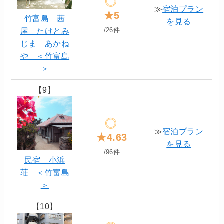
≫
宿泊プラン
★5
竹富島 茜
を見る
屋 たけとみ
/26件
じま あかね
や ＜竹富島
＞
【9】
≫
宿泊プラン
★4.63
を見る
/96件
民宿 小浜
荘 ＜竹富島
＞
【10】