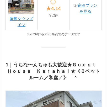
≫
宿泊プラン
★4.14
を見る
/252件
国際タウンズ
イン
※2026年6月25日時点でのデータです
1｜うちな〜んちゅも大歓迎★Ｇｕｅｓｔ
Ｈｏｕｓｅ Ｋａｒａｈａｉ★《３ベット
ルーム／和室／》 ＾