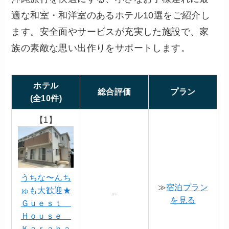
適な和室・和洋室のあるホテル10選をご紹介し
ます。安全面やサービスが充実した施設で、家
族の素敵な思い出作りをサポートします。
ホテル
総合評価
プラン
(全10件)
【1】
うちな〜んち
≫
宿泊プラン
ゅも大歓迎★
–
を見る
Ｇｕｅｓｔ
Ｈｏｕｓｅ
Ｋａｒａｈａ